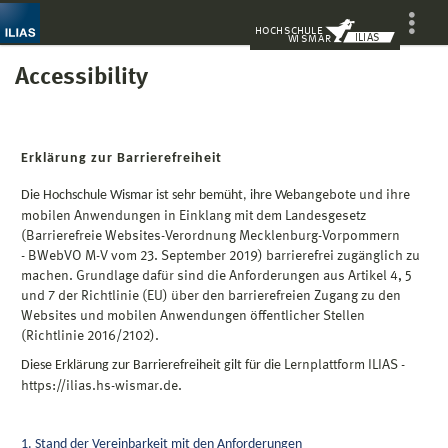
H
O
CH
S
C
H
UL
E
ILIAS
WI
S
M
A
R
Show
More
Accessibility
Erklärung zur Barrierefreiheit
Die Hochschule Wismar ist sehr bemüht, ihre Web
angebote
und ihre
mobilen Anwendungen in Einklang mit dem Landesgesetz
(Barrierefreie Websites-Verordnung Mecklenburg-Vorpommern
-
BWebVO
M-V vom 23. September 2019) barrierefrei zugänglich zu
machen. Grundlage dafür sind die Anforderungen aus Artikel 4, 5
und 7 der Richtlinie (EU) über den barrierefreien Zugang zu den
Websites und mobilen Anwendungen öffentlicher Stellen
(Richtlinie 2016/2102).
Diese Erklärung zur Barrierefreiheit gilt für die
Lernplattform
ILIAS -
https://ilias.hs-wismar.de
.
1. Stand der Vereinbarkeit mit den Anforderungen