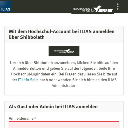
H
O
CH
S
C
H
UL
E
ILIAS
WI
S
M
A
R
Mehr
zeigen
Mit dem Hochschul-Account bei ILIAS anmelden
über Shibboleth
Um sich über Shibboleth anzumelden, klicken Sie bitte auf den
Anmelde-Button und geben Sie auf der folgenden Seite Ihre
Hochschul-Logindaten ein. Bei Fragen dazu lesen Sie bitte auf
der
IT-Info-Seite
nach oder wenden Sie sich bitte an den
ILIAS
Administrator
.
Als Gast oder Admin bei ILIAS anmelden
Anmeldename
*