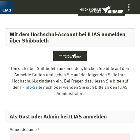
H
O
CH
S
C
H
UL
E
ILIAS
WI
S
M
A
R
Mehr
zeigen
Mit dem Hochschul-Account bei ILIAS anmelden
über Shibboleth
Um sich über Shibboleth anzumelden, klicken Sie bitte auf den
Anmelde-Button und geben Sie auf der folgenden Seite Ihre
Hochschul-Logindaten ein. Bei Fragen dazu lesen Sie bitte auf
der
IT-Info-Seite
nach oder wenden Sie sich bitte an den
ILIAS
Administrator
.
Als Gast oder Admin bei ILIAS anmelden
Anmeldename
*